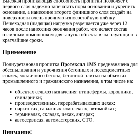
Высокая проникающая способность пропитки позволяет с
первого слоя надёжно запечатать поры основания и укрепить
основание, а нанесение второго финишного слоя создаёт на
поверхности очень прочную износостойкую плёнку.
Пешеходная (щадящая) нагрузка разрешается уже через 12
часов после нанесения окончания работ, что делает состав
отличным помощником для запуска объекта в эксплуатацию в
кратчайшие сроки.
Применение
Полиуретановая пропитка
Протексил-1MS
предназначена для
обеспыливания и упрочнения бетонных и пескоцементных
стяжек, мозаичного бетона, бетонной плитки на объектах
промышленного и гражданского назначения, в том числе на:
объектах сельхоз назначения: птицефермы, коровники,
свинарники;
производственных, перерабатывающих цехах;
паркингах, гаражных комплексах, автомойках;
терминалах, складах, цехах, ангарах;
автосервисах, автомастерских, СТО.
Внимание!