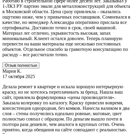
Работаю в строительной сфере более десяти лет. Заказывал у
1-ЛКЗ РУ партию эмали для металлоконструкций для объекта
в Московской области. Цена сразу привлекла – оказались
ощутимо ниже, чем у привычных поставщиков. Сомневался в
качестве, но менеджер Александра оперативно прислала все
сертификаты. Доставили точно в срок, своей машиной.
Материал лег отлично, укрывистость высокая, запах
минимальный. Клиент остался доволен. Теперь планирую
перевести на ваши материалы еще несколько постоянных
объектов. Отдельное спасибо за грамотную консультацию по
расходу – все рассчитали точно.
Отзыв полностью
Мария К.
17 октября 2025
Делала ремонт в квартире и искала хорошую интерьерную
краску, но не хотелось переплачивать за бренд. Нашла ваш
сайт, привлекла формулировка «цены производителя».
Заказала колеровку по каталогу. Краску привезли вовремя,
консистенция однородная, без комков. Нанесла валиком в два
слоя – стены получились идеально ровные, матовые, цвет
полностью совпал с образцом. По деньгам вышло почти в
полтора раза дешевле, чем аналоги в крупных сетях. Очень
приятно, когда обещания на сайте совпадают с реальностью.