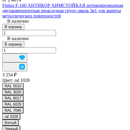
Finlux F-160 АНТИКОР ХИМСТОЙКАЯ антикоррозионная
двухкомпонентная эпоксидная грунт-эмаль 3в1 для защиты
металлических поверхностей
В наличии
В корзину
В наличии
В корзину
3 254 ₽
Цвет:
ral 1028
RAL 5010
RAL 3020
RAL 8017
RAL 6029
RAL 7040
ral 1028
Белый
Черный