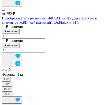
от 252 ₽
Преобразователь ржавчины ИФХАН-58ПР для арматуры и
элементов ЖБИ (нейтральный). Dr.Finlux F-914.
В наличии
В корзину
В наличии
В корзину
252 ₽
Фасовка:
1 кг
1 кг
5 кг.
10 кг.
20 кг