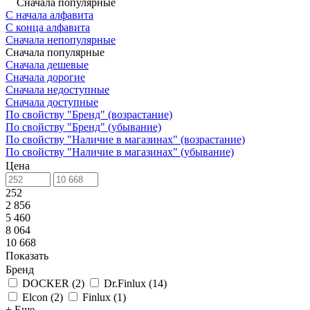
Сначала популярные
С начала алфавита
С конца алфавита
Сначала непопулярные
Сначала популярные
Сначала дешевые
Сначала дорогие
Сначала недоступные
Сначала доступные
По свойству "Бренд" (возрастание)
По свойству "Бренд" (убывание)
По свойству "Наличие в магазинах" (возрастание)
По свойству "Наличие в магазинах" (убывание)
Цена
252
2 856
5 460
8 064
10 668
Показать
Бренд
DOCKER
(
2
)
Dr.Finlux
(
14
)
Elcon
(
2
)
Finlux
(
1
)
+ Еще