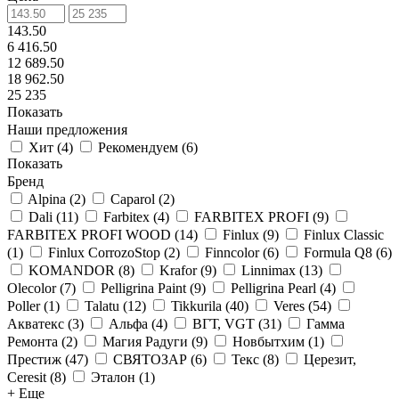
143.50
6 416.50
12 689.50
18 962.50
25 235
Показать
Наши предложения
Хит
(
4
)
Рекомендуем
(
6
)
Показать
Бренд
Alpina
(
2
)
Caparol
(
2
)
Dali
(
11
)
Farbitex
(
4
)
FARBITEX PROFI
(
9
)
FARBITEX PROFI WOOD
(
14
)
Finlux
(
9
)
Finlux Classic
(
1
)
Finlux CorrozoStop
(
2
)
Finncolor
(
6
)
Formula Q8
(
6
)
KOMANDOR
(
8
)
Krafor
(
9
)
Linnimax
(
13
)
Olecolor
(
7
)
Pelligrina Paint
(
9
)
Pelligrina Pearl
(
4
)
Poller
(
1
)
Talatu
(
12
)
Tikkurila
(
40
)
Veres
(
54
)
Акватекс
(
3
)
Альфа
(
4
)
ВГТ, VGT
(
31
)
Гамма
Ремонта
(
2
)
Магия Радуги
(
9
)
Новбытхим
(
1
)
Престиж
(
47
)
СВЯТОЗАР
(
6
)
Текс
(
8
)
Церезит,
Ceresit
(
8
)
Эталон
(
1
)
+ Еще