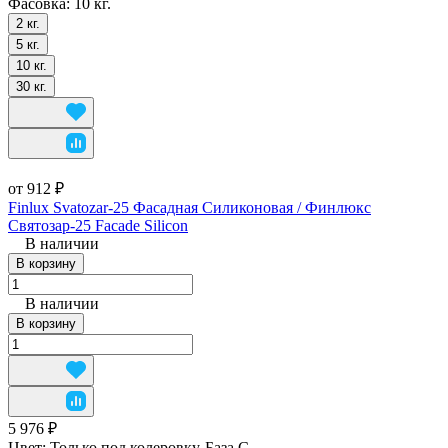
Фасовка:
10 кг.
2 кг.
5 кг.
10 кг.
30 кг.
от 912 ₽
Finlux Svatozar-25 Фасадная Силиконовая / Финлюкс
Святозар-25 Facade Silicon
В наличии
В корзину
В наличии
В корзину
5 976 ₽
Цвет:
Только под колеровку-База С