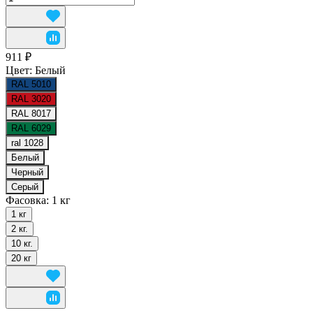
911 ₽
Цвет:
Белый
RAL 5010
RAL 3020
RAL 8017
RAL 6029
ral 1028
Белый
Черный
Серый
Фасовка:
1 кг
1 кг
2 кг.
10 кг.
20 кг