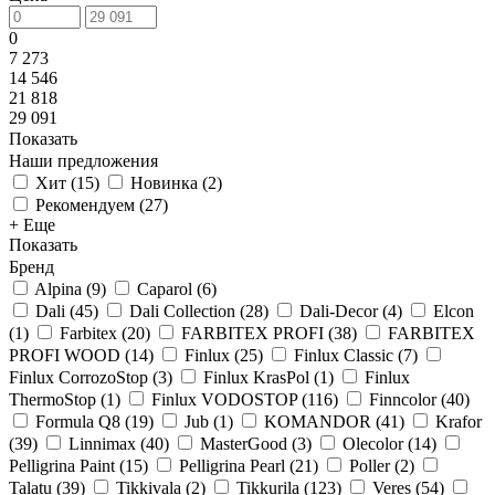
0
7 273
14 546
21 818
29 091
Показать
Наши предложения
Хит
(
15
)
Новинка
(
2
)
Рекомендуем
(
27
)
+ Еще
Показать
Бренд
Alpina
(
9
)
Caparol
(
6
)
Dali
(
45
)
Dali Collection
(
28
)
Dali-Decor
(
4
)
Elcon
(
1
)
Farbitex
(
20
)
FARBITEX PROFI
(
38
)
FARBITEX
PROFI WOOD
(
14
)
Finlux
(
25
)
Finlux Classic
(
7
)
Finlux CorrozoStop
(
3
)
Finlux KrasPol
(
1
)
Finlux
ThermoStop
(
1
)
Finlux VODOSTOP
(
116
)
Finncolor
(
40
)
Formula Q8
(
19
)
Jub
(
1
)
KOMANDOR
(
41
)
Krafor
(
39
)
Linnimax
(
40
)
MasterGood
(
3
)
Olecolor
(
14
)
Pelligrina Paint
(
15
)
Pelligrina Pearl
(
21
)
Poller
(
2
)
Talatu
(
39
)
Tikkivala
(
2
)
Tikkurila
(
123
)
Veres
(
54
)