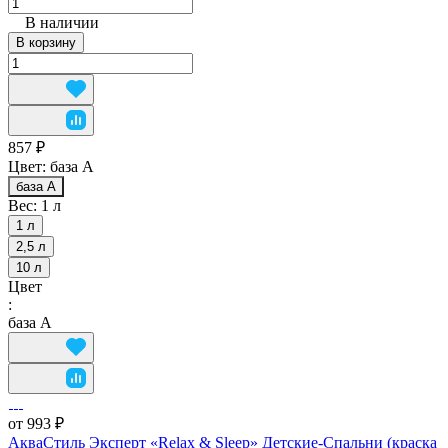
В наличии
В корзину
857 ₽
Цвет:
база А
база А
Вес:
1 л
1 л
2,5 л
10 л
Цвет
:
база А
от 993 ₽
АкваСтиль Эксперт «Relax & Sleep» Детские-Спальни (краска