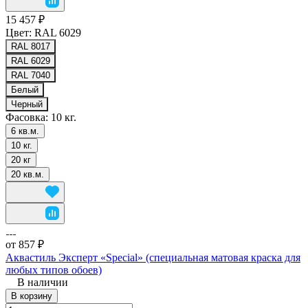
15 457 ₽
Цвет:
RAL 6029
RAL 8017
RAL 6029
RAL 7040
Белый
Черный
Фасовка:
10 кг.
6 кв.м.
10 кг.
20 кг
20 кв.м.
от 857 ₽
Аквастиль Эксперт «Special» (специальная матовая краска для
любых типов обоев)
В наличии
В корзину