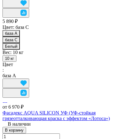
5 890 ₽
Цвет:
база С
база А
база С
Белый
Вес:
10 кг
10 кг
Цвет
:
база А
от 6 970 ₽
Фасадекс AQUA SILICON УФ (УФ-стойкая
грязеотталкивающая краска с эффектом «Лотоса»)
В наличии
В корзину