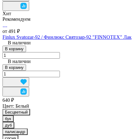
Хит
Рекомендуем
от 491 ₽
Finlux Svatozar-92 / Финлюкс Святозар-92 "FINNOTEX" Лак
В наличии
В корзину
В наличии
В корзину
640 ₽
Цвет:
Белый
Бесцветный
бук
дуб
палисандр
сосна