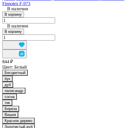
Finnotex F-973
В наличии
В корзину
В наличии
В корзину
844 ₽
Цвет:
Белый
Бесцветный
бук
дуб
палисандр
сосна
тик
Береза
Вишня
Красное дерево
Золотистый дуб