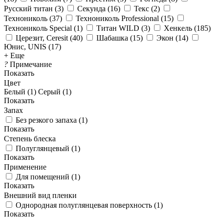
Русский титан
(
3
)
Секунда
(
16
)
Текс
(
2
)
Технониколь
(
37
)
Технониколь Professional
(
15
)
Технониколь Special
(
1
)
Титан WILD
(
3
)
Хенкель
(
185
)
Церезит, Ceresit
(
40
)
Шабашка
(
15
)
Экон
(
14
)
Юнис, UNIS
(
17
)
+ Еще
?
Примечание
Показать
Цвет
Белый (
1
)
Серый (
1
)
Показать
Запах
Без резкого запаха
(
1
)
Показать
Степень блеска
Полуглянцевый
(
1
)
Показать
Применение
Для помещений
(
1
)
Показать
Внешний вид пленки
Однородная полуглянцевая поверхность
(
1
)
Показать