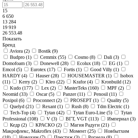
15
6 650
13 284
19 919
26 553.48
Показать
Бренд
Aviora
(
2
)
Bostik
(
9
)
Budpro
(
1
)
Cemmix
(
55
)
Cosmo
(
8
)
Dali
(
3
)
Domofoam
(
3
)
Donewell
(
28
)
Ecolux
(
18
)
EG
(
1
)
Emcol
(
5
)
Eurotex
(
17
)
Fortis
(
1
)
Good Villy
(
1
)
HARDY
(
4
)
Hauser
(
28
)
HOUSEMASTER
(
1
)
Isobox
(
11
)
Kerry
(
2
)
Kleo
(
22
)
Krafor
(
4
)
Kronbuild
(
12
)
Kudo
(
177
)
Lex
(
2
)
MasterTeks
(
160
)
MPF
(
2
)
Neomid
(
33
)
Oscar
(
5
)
Panzer
(
11
)
Penosil
(
11
)
Poxipol
(
6
)
Proconnect
(
2
)
PROSEPT
(
1
)
Quality
(
5
)
Quelyd
(
21
)
Rexant
(
1
)
Rush
(
8
)
Tdm Electric
(
1
)
Tech-Top
(
4
)
Tytan
(
42
)
Tytan Euro-Line
(
5
)
Tytan
Professional
(
108
)
V
(
3
)
ВГТ, VGT
(
113
)
Империал
(
3
)
Кедр
(
2
)
КРАСКО
(
2
)
Магия Радуги
(
21
)
Макрофлекс, Makroflex
(
43
)
Момент
(
25
)
Новбытхим
(
18
)
Новохим
(
7
)
Престиж
(
3
)
Рогнеда
(
8
)