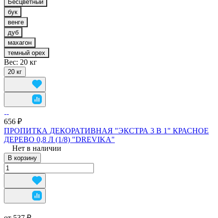
Бесцветный
бук
венге
дуб
махагон
темный орех
Вес:
20 кг
20 кг
656 ₽
ПРОПИТКА ДЕКОРАТИВНАЯ "ЭКСТРА 3 В 1" КРАСНОЕ
ДЕРЕВО 0,8 Л (1/8) "DREVIKA"
Нет в наличии
В корзину
от 537 ₽