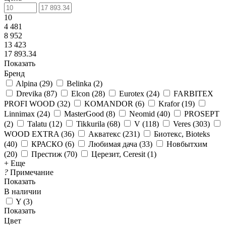
10
4 481
8 952
13 423
17 893.34
Показать
Бренд
Alpina
(
29
)
Belinka
(
2
)
Drevika
(
87
)
Elcon
(
28
)
Eurotex
(
24
)
FARBITEX
PROFI WOOD
(
32
)
KOMANDOR
(
6
)
Krafor
(
19
)
Linnimax
(
24
)
MasterGood
(
8
)
Neomid
(
40
)
PROSEPT
(
2
)
Talatu
(
12
)
Tikkurila
(
68
)
V
(
118
)
Veres
(
303
)
WOOD EXTRA
(
36
)
Акватекс
(
231
)
Биотекс, Bioteks
(
40
)
КРАСКО
(
6
)
Любимая дача
(
33
)
Новбытхим
(
20
)
Престиж
(
70
)
Церезит, Ceresit
(
1
)
+ Еще
?
Примечание
Показать
В наличии
Y
(
3
)
Показать
Цвет