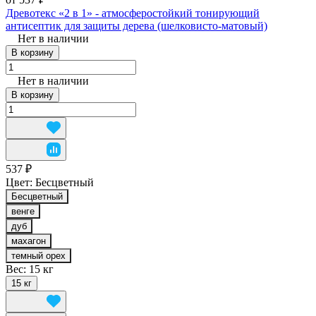
Древотекс «2 в 1» - атмосферостойкий тонирующий
антисептик для защиты дерева (шелковисто-матовый)
Нет в наличии
В корзину
Нет в наличии
В корзину
537 ₽
Цвет:
Бесцветный
Бесцветный
венге
дуб
махагон
темный орех
Вес:
15 кг
15 кг