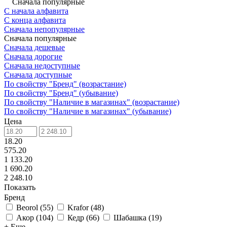
Сначала популярные
С начала алфавита
С конца алфавита
Сначала непопулярные
Сначала популярные
Сначала дешевые
Сначала дорогие
Сначала недоступные
Сначала доступные
По свойству "Бренд" (возрастание)
По свойству "Бренд" (убывание)
По свойству "Наличие в магазинах" (возрастание)
По свойству "Наличие в магазинах" (убывание)
Цена
18.20
575.20
1 133.20
1 690.20
2 248.10
Показать
Бренд
Beorol
(
55
)
Krafor
(
48
)
Акор
(
104
)
Кедр
(
66
)
Шабашка
(
19
)
+ Еще