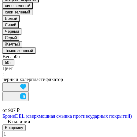
сине-зеленый
хаки зеленый
Белый
Синий
Черный
Серый
Желтый
Темно-зеленый
Вес:
50 г
50 г
Цвет
:
черный колерпластификатор
от 907 ₽
БронеDEL (сверхмощная смывка противоударных покрытий)
В наличии
В корзину