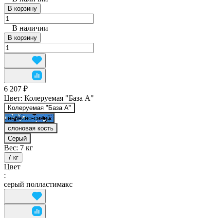
В корзину
В наличии
В корзину
6 207 ₽
Цвет:
Колеруемая "База А"
Колеруемая "База А"
небесно-синий
слоновая кость
Серый
Вес:
7 кг
7 кг
Цвет
:
серый полластимакс