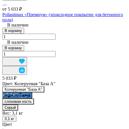
от 5 033 ₽
Pollastimax «Премиум» (эпоксидное покрытие для бетонного
пола)
В наличии
В корзину
В наличии
В корзину
5 033 ₽
Цвет:
Колеруемая "База А"
Колеруемая "База А"
небесно-синий
слоновая кость
Серый
Вес:
3,1 кг
3,1 кг
Цвет