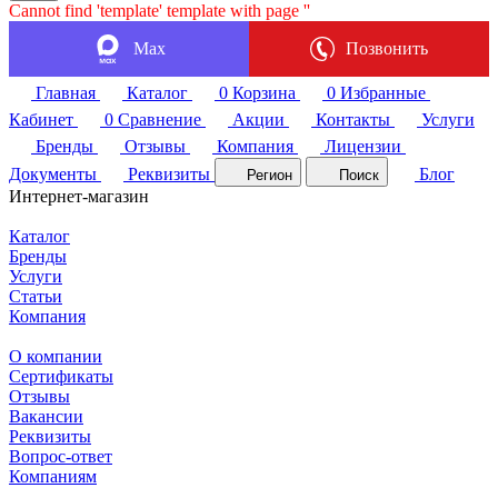
Cannot find 'template' template with page ''
Max
Позвонить
Главная
Каталог
0
Корзина
0
Избранные
Кабинет
0
Сравнение
Акции
Контакты
Услуги
Бренды
Отзывы
Компания
Лицензии
Документы
Реквизиты
Блог
Регион
Поиск
Интернет-магазин
Каталог
Бренды
Услуги
Статьи
Компания
О компании
Сертификаты
Отзывы
Вакансии
Реквизиты
Вопрос-ответ
Компаниям