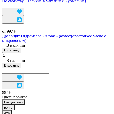
По свойству "Наличие в магазинах" (убывание)
от 997 ₽
Древощит Гидромасло «Aroma» (атмосферостойкое масло с
микровоском)
В наличии
В корзину
В наличии
В корзину
997 ₽
Цвет:
Абрикос
Бесцветный
венге
дуб