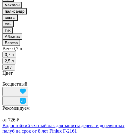
махагон
палисандр
сосна
ель
тик
Абрикос
Береза
Вес:
0,7 л
0,7 л
2,5 л
10 л
Цвет
:
Бесцветный
Рекомендуем
от 726 ₽
Водостойкий яхтный лак для защиты дерева и деревянных
палуб на срок от 8 лет Finlux F-2161