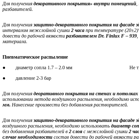
Для получения
декоративного покрытия» внутри помещений
,
разбавителей.
Для получения
защитно-декоративного покрытия на фасаде з
интервалом межслойной сушки
2 часа
при температуре (20±2)
довести до рабочей вязкости
разбавителем
Dr. Finlux F – 939
материала.
Пневматическое распыление
● диаметр сопла 1.7 – 2.0 мм
Не т
● давление 2-3 бар
Для получения
деоративного покрытия на стенах и потолка
использовании метода воздушного распыления, необходимо ис
мм.
Нанесение произвести без добавления растворителей.
Для получения
защитно-декоративного покрытия на фасаде з
воздушного распыления, необходимо использовать
диаметр соп
без добавления разбавителей в
2 слоя
с межслойной сушки
2 ча
случае необходимости
состав довести до рабочей вязкости р