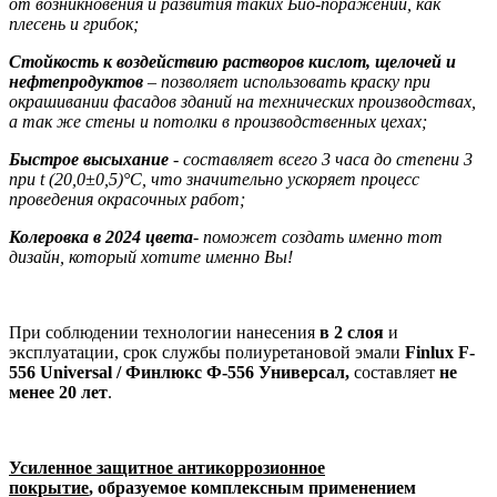
от возникновения и развития таких Био-поражений, как
плесень и грибок;
Стойкость к воздействию растворов кислот, щелочей и
нефтепродуктов
– позволяет использовать краску при
окрашивании фасадов зданий на технических производствах,
а так же стены и потолки в производственных цехах;
Быстрое высыхание
- составляет всего 3 часа до степени 3
при t (20,0±0,5)°С, что значительно ускоряет процесс
проведения окрасочных работ;
Колеровка в 2024 цвета
- поможет создать именно тот
дизайн, который хотите именно Вы!
При соблюдении технологии нанесения
в 2 слоя
и
эксплуатации, срок службы полиуретановой эмали
Finlux F-
556 Universal / Финлюкс Ф-556 Универсал,
составляет
не
менее 20 лет
.
Усиленное защитное антикоррозионное
покрытие
, образуемое комплексным применением