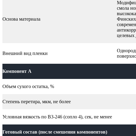
Модифиц
смола но
высокок
Основа материала
Финских 
совреме
антикор
целевых 
Однородн
Внешний вид пленки
поверхно
Компонент А
Объем сухого остатка, %
Степень перетира, мкм, не более
Условная вязкость по В3-246 (сопло 4), сек, не менее
Готовый состав (после смешения компонентов)