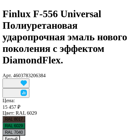
Finlux F-556 Universal
Полиуретановая
ударопрочная эмаль нового
поколения с эффектом
DiamondFlex.
Арт.
4603783206384
Цена:
15 457 ₽
Цвет:
RAL 6029
RAL 8017
RAL 6029
RAL 7040
Белый