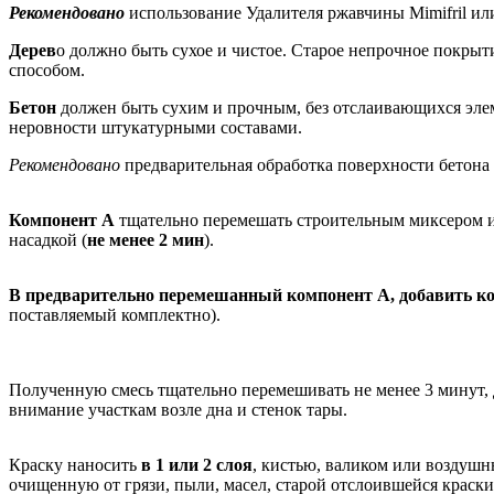
Рекомендовано
использование Удалителя ржавчины Mimifril или
Дерев
о должно быть сухое и чистое. Старое непрочное покрыт
способом.
Бетон
должен быть сухим и прочным, без отслаивающихся эле
неровности штукатурными составами.
Рекомендовано
предварительная обработка поверхности бетона
Компонент А
тщательно перемешать строительным миксером и
насадкой (
не менее 2 мин
).
В предварительно перемешанный
компонент А, добавить к
поставляемый комплектно).
Полученную смесь тщательно перемешивать не менее 3 минут, 
внимание участкам возле дна и стенок тары.
Краску наносить
в 1 или 2 слоя
, кистью, валиком или воздуш
очищенную от грязи, пыли, масел, старой отслоившейся краск