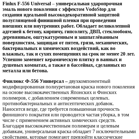
Finlux F-556 Universal
–
универсальная ударопрочная
эмаль нового поколения с эффектом VodoStop для
создания идеальной высокодекоративной защитной
полуглянцевой финишной пленки при проведении
внешних или внутренних работ. Обладает великолепной
адгезией к бетону, кирпичу, гипсолиту, ДВП, стеклообоям,
деревянным, оштукатуренным и зашпатлёванным
поверхностям, защищая от пятен, грязи, механических,
бактериальных и химических воздействий, как во
влажных, так и сухих помещениях на срок не менее 20 лет.
Успешно заменяет керамическую плитку в ванных и
душевых комнатах, а также в бассейнах, сделанных из
металла или бетона.
Финлюкс Ф-556 Универсал –
двухкомпонентный
модифицированная полиуретановая краска нового поколения
на основе высококачественных Японских и Финских
полимеров, с добавлением современных целевых.
противобактериальных и антисептических добавок.
Наносится везде, где требуется повышенная прочность
финишного покрытия или проводится частая уборка, в том
числе с применением активных химических средств.
Благодаря высококачественным полимерам и целевым
добавкам, универсальная краска обладает 7 исключительными
свойствами, которые помогают превзойти классические