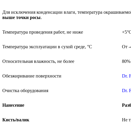
Для исключения конденсации влаги, температура окрашиваем
выше точки росы
.
Температура проведения работ, не ниже
+5°
Температура эксплуатации в сухой среде, °С
От -
Относительная влажность, не более
80%
Обезжиривание поверхности
Dr. 
Очистка оборудования
Dr. 
Нанесение
Раз
Кисть/валик
Не т