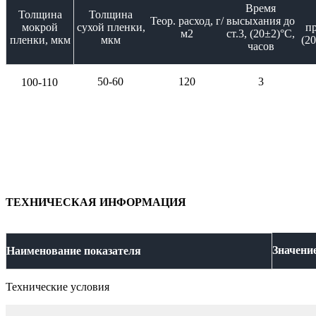
Время
Толщина
Толщина
Теор. расход, г/
высыхания до
мокрой
сухой пленки,
п
м2
ст.3, (20±2)°С,
пленки, мкм
мкм
(20
часов
50-60
120
3
100-110
ТЕХНИЧЕСКАЯ ИНФОРМАЦИЯ
Значени
Наименование показателя
Технические условия