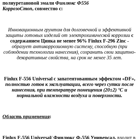
полиуретановой эмали
Финлюкс Ф556
КоррозоСтоп
, совместно c:
Инновационным грунтом для долговечной и эффективной
защиты готовых изделий от
электрохимической коррозии
с
содержанием Цинка не менее 96% Finlux F-296 Zinc -
образует антикоррозионную систему, способную (при
соблюдении технологии нанесения), сохранить свои защитно-
декоративные свойства, на срок не менее 35 лет.
Finlux F-556 Universal с запатентованным эффектом «DF»,
полностью готов к эксплуатации, всего через сутки после
нанесения, при температуре помещения (20±2) °С и
нормальной влажности воздуха и поверхности.
Область применения
:
Finlux F-556 Universal/ Финлюкс Ф-556 Универсал,
входит в