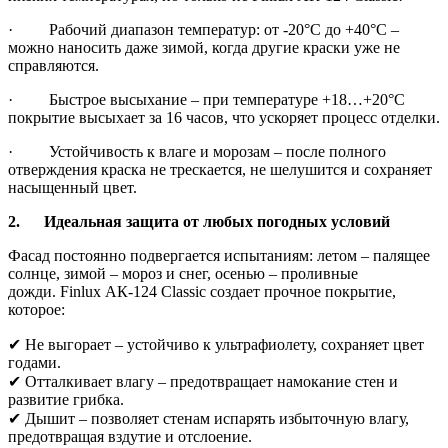
· Рабочий диапазон температур: от -20°C до +40°C –
можно наносить даже зимой, когда другие краски уже не
справляются.
· Быстрое высыхание – при температуре +18…+20°C
покрытие высыхает за 16 часов, что ускоряет процесс отделки.
· Устойчивость к влаге и морозам – после полного
отверждения краска не трескается, не шелушится и сохраняет
насыщенный цвет.
2.
Идеальная защита от любых погодных условий
Фасад постоянно подвергается испытаниям: летом – палящее
солнце, зимой – мороз и снег, осенью – проливные
дожди. Finlux АК-124 Classic создает прочное покрытие,
которое:
✔ Не выгорает – устойчиво к ультрафиолету, сохраняет цвет
годами.
✔ Отталкивает влагу – предотвращает намокание стен и
развитие грибка.
✔ Дышит – позволяет стенам испарять избыточную влагу,
предотвращая вздутие и отслоение.