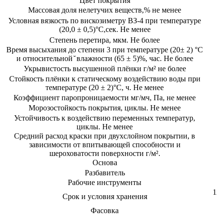
Цвет покрытия
Массовая доля нелетучих веществ,% не менее
Условная вязкость по вискозиметру ВЗ-4 при температуре
(20,0 ± 0,5)°C,сек. Не менее
Степень перетира, мкм. Не более
Время высыхания до степени 3 при температуре (20± 2) °C
и относительной ̆ влажности (65 ± 5)%, час. Не более
Укрывистость высушенной плёнки г/м² не более
Стойкость плёнки к статическому воздействию воды при
температуре (20 ± 2)°C, ч. Не менее
Коэффициент паропроницаемости мг/мч, Па, не менее
Морозостойкость покрытия, циклы. Не менее
Устойчивость к воздействию переменных температур,
циклы. Не менее
Средний расход краски при двухслойном покрытии, в
зависимости от впитывающей способности и
шероховатости поверхности г/м².
Основа
Разбавитель
Рабочие инструменты
1
Срок и условия хранения
Фасовка