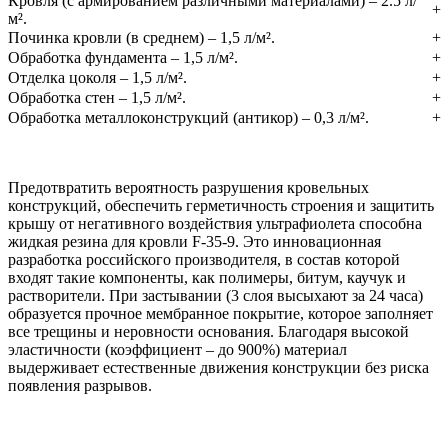
Кровля (с армированием различными материалами) – 2.5 л/
+
м².
Починка кровли (в среднем) – 1,5 л/м².
+
Обработка фундамента – 1,5 л/м².
+
Отделка цоколя – 1,5 л/м².
+
Обработка стен – 1,5 л/м².
+
Обработка металлоконструкций (антикор) – 0,3 л/м².
+
Предотвратить вероятность разрушения кровельных
конструкций, обеспечить герметичность строения и защитить
крышу от негативного воздействия ультрафиолета способна
жидкая резина для кровли F-35-9. Это инновационная
разработка российского производителя, в состав которой
входят такие компоненты, как полимеры, битум, каучук и
растворители. При застывании (3 слоя высыхают за 24 часа)
образуется прочное мембранное покрытие, которое заполняет
все трещины и неровности основания. Благодаря высокой
эластичности (коэффициент – до 900%) материал
выдерживает естественные движения конструкции без риска
появления разрывов.