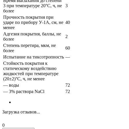
Время высыхания до степени
3 при температуре 20°С, ч, не
3
более
Прочность покрытия при
ударе по прибору У-1А, см, не
40
менее
Адгезия покрытия, баллы, не
2
более
Степень перетира, мкм, не
60
более
Испытание на тиксотропность
—
Стойкость покрытия к
статическому воздействию
жидкостей при температуре
(20±2)°С, ч, не менее
— воды
72
— 3% раствора NaCl
72
Загрузка отзывов...
0