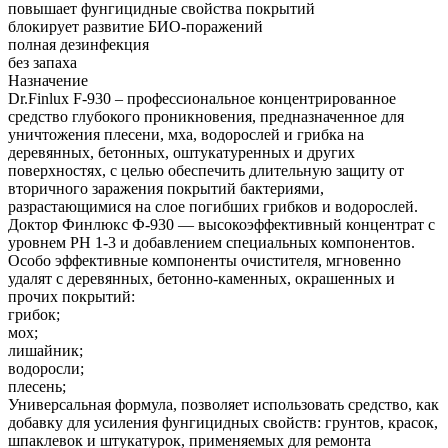
повышает фунгицидные свойства покрытий
блокирует развитие БИО-поражений
полная дезинфекция
без запаха
Назначение
Dr.Finlux F-930 – профессиональное концентрированное
средство глубокого проникновения, предназначенное для
уничтожения плесени, мха, водорослей и грибка на
деревянных, бетонных, оштукатуренных и других
поверхностях, с целью обеспечить длительную защиту от
вторичного заражения покрытий бактериями,
разрастающимися на слое погибших грибков и водорослей.
Доктор Финлюкс Ф-930 — высокоэффективный концентрат с
уровнем РН 1-3 и добавлением специальных компонентов.
Особо эффективные компоненты очистителя, мгновенно
удалят с деревянных, бетонно-каменных, окрашенных и
прочих покрытий:
грибок;
мох;
лишайник;
водоросли;
плесень;
Универсальная формула, позволяет использовать средство, как
добавку для усиления фунгицидных свойств: грунтов, красок,
шпаклевок и штукатурок, применяемых для ремонта