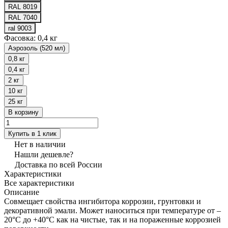
RAL 8019
RAL 7040
ral 9003
Фасовка:
0,4 кг
Аэрозоль (520 мл)
0,8 кг
0,4 кг
2 кг
10 кг
25 кг
В корзину
Купить в 1 клик
Нет в наличии
Нашли дешевле?
Доставка по всей России
Характеристики
Все характеристики
Описание
Совмещает свойства ингибитора коррозии, грунтовки и
декоративной эмали. Может наноситься при температуре от –
20°С до +40°С как на чистые, так и на пораженные коррозией