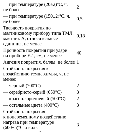
— при температуре (20±2)°С, ч,
2
не более
— при температуре (150±2)°C, ч,
0,5
не более
Твердость покрытия по
маятниковому прибору типа ТМЛ,
0,18
маятник А, относительные
единицы, не менее
Прочность покрытия при ударе
40
на приборе У-1, см, не менее
Адгезия покрытия, баллы, не более
1
Стойкость покрытия к
воздействию температуры, ч, не
менее:
— черный (700°С)
2
— серебристо-серый (650°С)
3
— красно-коричневый (500°С)
2
— остальные цвета (400°С)
3
Стойкость покрытия
к попеременному воздействию
нагрева при температуре
3
(600±5)°С и воды