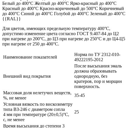
Белый до 400°С Желтый до 400°С Ярко-красный до 400°С
Красный до 400°С Красно-коричневый до 500°С Коричневый
до 400°С Синий до 400°С Голубой до 400°С Зеленый до 400°С
{{RAL}}
Для цветов, имеющих предельную температуру 400°С,
допустимо изменение цвета согласно
ГОСТ 9.407-84
до Ц2
при нагреве до 200°С, до Ц3 при нагреве до 250°С и до Ц4-Ц5
при нагреве от 250 до 400°С.
Норма по ТУ 2312-010-
Наименование показателей
49222195-2012
После высыхания эмаль
должна образовывать
Внешний вид покрытия
однородную, без
кратеров, пор и морщин
поверхность.
Массовая доля нелетучих веществ,
35-45
%, не менее
Условная вязкость по вискозиметру
типа ВЗ-246 с диаметром сопла
25
4 мм при температуре (20±0,5)°С,
с, не менее
Время высыхания до степени 3