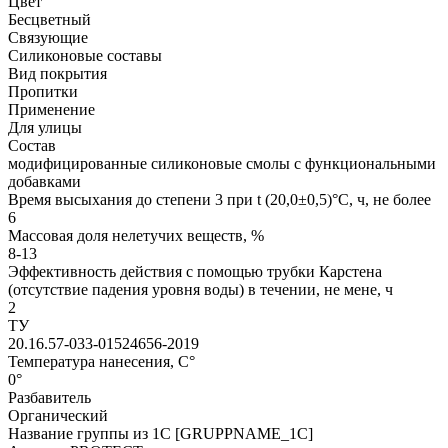
Цвет
Бесцветный
Связующие
Силиконовые составы
Вид покрытия
Пропитки
Применение
Для улицы
Состав
модифицированные силиконовые смолы с функциональными
добавками
Время высыхания до степени 3 при t (20,0±0,5)°С, ч, не более
6
Массовая доля нелетучих веществ, %
8-13
Эффективность действия с помощью трубки Карстена
(отсутствие падения уровня воды) в течении, не мене, ч
2
ТУ
20.16.57-033-01524656-2019
Температура нанесения, С°
0°
Разбавитель
Органический
Название группы из 1С [GRUPPNAME_1C]