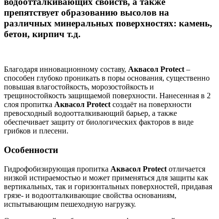
водоотталкивающих свойств, а также
препятствует образованию высолов на
различных минеральных поверхностях: камень,
бетон, кирпич т.д.
Благодаря инновационному составу,
Аквасол Pro
t
ect
–
способен глубоко проникать в поры основания, существенно
повышая влагостойкость, морозостойкость и
трещиностойкость защищаемой поверхности. Нанесенная в 2
слоя пропитка
Аквасол
Protect
создаёт на поверхности
превосходный водоотталкивающий барьер, а также
обеспечивает защиту от биологических факторов в виде
грибков и плесени.
Особенности
Гидрофобизирующая пропитка
Аквасол Protect
отличается
низкой истираемостью и может применяться для защиты как
вертикальных, так и горизонтальных поверхностей, придавая
грязе- и водоотталкивающие свойства основаниям,
испытывающим пешеходную нагрузку.