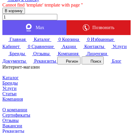
Cannot find 'template' template with page ''
В корзину
Max
Позвонить
Главная
Каталог
0
Корзина
0
Избранные
Кабинет
0
Сравнение
Акции
Контакты
Услуги
Бренды
Отзывы
Компания
Лицензии
Документы
Реквизиты
Блог
Регион
Поиск
Интернет-магазин
Каталог
Бренды
Услуги
Статьи
Компания
О компании
Сертификаты
Отзывы
Вакансии
Реквизиты