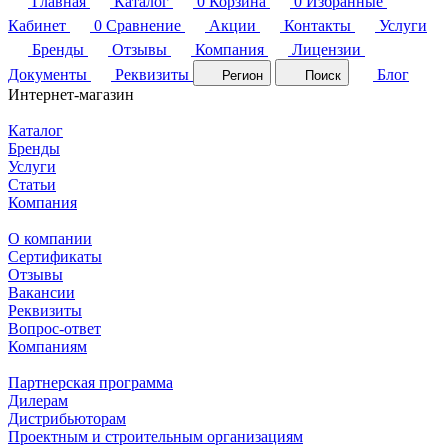
Главная
Каталог
0
Корзина
0
Избранные
Кабинет
0
Сравнение
Акции
Контакты
Услуги
Бренды
Отзывы
Компания
Лицензии
Документы
Реквизиты
Блог
Регион
Поиск
Интернет-магазин
Каталог
Бренды
Услуги
Статьи
Компания
О компании
Сертификаты
Отзывы
Вакансии
Реквизиты
Вопрос-ответ
Компаниям
Партнерская программа
Дилерам
Дистрибьюторам
Проектным и строительным организациям