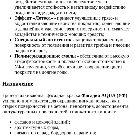
воздействием воды и влаги, вследствие чего
увеличивается стойкость к негативному воздействию
осадков в виде дождя и снега;
Эффект «Лотоса»
- придает улучшенные грязе- и
водоотталкивающие свойства покрытию, облегчающие
в дальнейшем удаление грязи с поверхности и смягчает
воздействие технических моющих средств;
Специальный антисептик
- защищает окрашенную
поверхность от появления и развития грибка и плесени
на долгий срок;
Полимеризационные смолы
- обеспечивают высокую
атмосферостойкость и обладают особой стойкостью к
УФ-излучению, что обеспечивает сохранение цвета
покрытия на долгие годы.
Назначение
Грязеотталкивающая фасадная краска
Фасадка
AQUA (УФ) –
успешно применяется для окрашивания как новых, так и
старых поверхностей из бетона, пенобетона, асбестоцемента,
оштукатуренных поверхностей, силикатного кирпича:
фасадов и цоколей зданий;
архитектурных форм;
элементов оград, бордюров, парапетов;