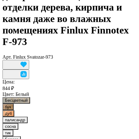
отделки дерева, кирпича и
камня даже во влажных
помещениях Finlux Finnotex
F-973
Арт.
Finlux Svatozar-973
Цена:
844 ₽
Цвет:
Белый
Бесцветный
бук
дуб
палисандр
сосна
тик