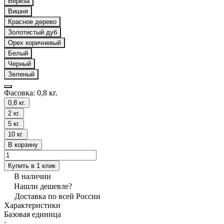
Береза
Вишня
Красное дерево
Золотистый дуб
Орех коричневый
Белый
Черный
Зеленый
Фасовка:
0,8 кг.
0,8 кг.
2 кг.
5 кг.
10 кг.
В корзину
Купить в 1 клик
В наличии
Нашли дешевле?
Доставка по всей России
Характеристики
Базовая единица
: