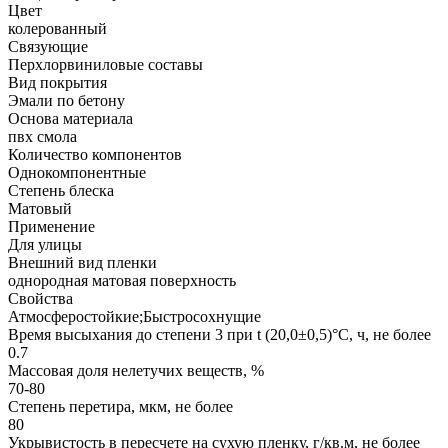
Цвет
колерованный
Связующие
Перхлорвиниловые составы
Вид покрытия
Эмали по бетону
Основа материала
пвх смола
Количество компонентов
Однокомпонентные
Степень блеска
Матовый
Применение
Для улицы
Внешний вид пленки
однородная матовая поверхность
Свойства
Атмосферостойкие;Быстросохнущие
Время высыхания до степени 3 при t (20,0±0,5)°С, ч, не более
0.7
Массовая доля нелетучих веществ, %
70-80
Степень перетира, мкм, не более
80
Укрывистость в пересчете на сухую пленку, г/кв.м, не более