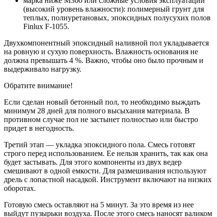
марка ниже М300 или сложные условия эксплуатации
(высокий уровень влажности): полимерный грунт для
теплых, полиуретановых, эпоксидных полусухих полов
Finlux F-1055.
Двухкомпонентный эпоксидный наливной пол укладывается
на ровную и сухую поверхность. Влажность основания не
должна превышать 4 %. Важно, чтобы оно было прочным и
выдерживало нагрузку.
Обратите внимание!
Если сделан новый бетонный пол, то необходимо выждать
минимум 28 дней для полного высыхания материала. В
противном случае пол не застынет полностью или быстро
придет в негодность.
Третий этап — укладка эпоксидного пола. Смесь готовят
строго перед использованием. Ее нельзя хранить, так как она
будет застывать. Для этого компоненты из двух ведер
смешивают в одной емкости. Для размешивания используют
дрель с лопастной насадкой. Инструмент включают на низких
оборотах.
Готовую смесь оставляют на 5 минут. За это время из нее
выйдут пузырьки воздуха. После этого смесь наносят валиком