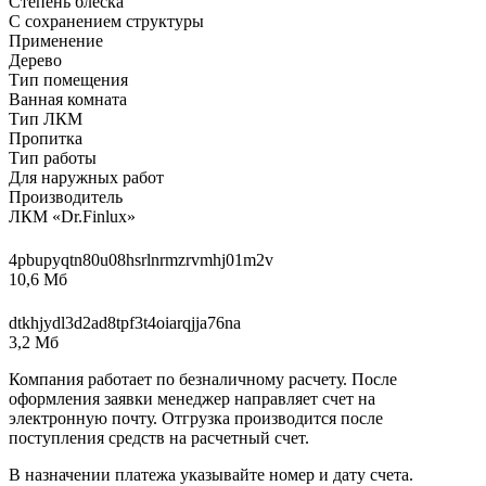
Степень блеска
С сохранением структуры
Применение
Дерево
Тип помещения
Ванная комната
Тип ЛКМ
Пропитка
Тип работы
Для наружных работ
Производитель
ЛКМ «Dr.Finlux»
4pbupyqtn80u08hsrlnrmzrvmhj01m2v
10,6 Мб
dtkhjydl3d2ad8tpf3t4oiarqjja76na
3,2 Мб
Компания работает по безналичному расчету. После
оформления заявки менеджер направляет счет на
электронную почту. Отгрузка производится после
поступления средств на расчетный счет.
В назначении платежа указывайте номер и дату счета.