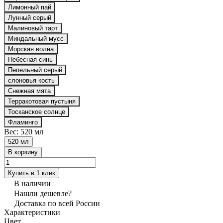
Лимонный пай
Лунный серый
Малиновый тарт
Миндальный мусс
Морская волна
Небесная синь
Пепельный серый
слоновья кость
Снежная мята
Терракотовая пустыня
Тосканское солнце
Фламинго
Вес:
520 мл
520 мл
В корзину
Купить в 1 клик
В наличии
Нашли дешевле?
Доставка по всей России
Характеристики
Цвет