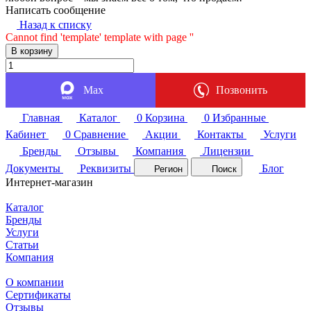
Написать сообщение
Назад к списку
Cannot find 'template' template with page ''
В корзину
Max
Позвонить
Главная
Каталог
0
Корзина
0
Избранные
Кабинет
0
Сравнение
Акции
Контакты
Услуги
Бренды
Отзывы
Компания
Лицензии
Документы
Реквизиты
Блог
Регион
Поиск
Интернет-магазин
Каталог
Бренды
Услуги
Статьи
Компания
О компании
Сертификаты
Отзывы