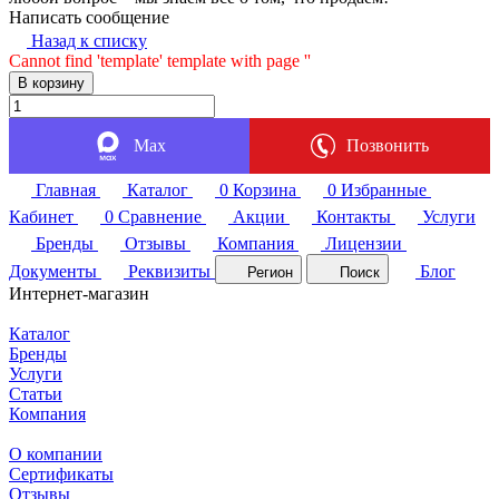
Написать сообщение
Назад к списку
Cannot find 'template' template with page ''
В корзину
Max
Позвонить
Главная
Каталог
0
Корзина
0
Избранные
Кабинет
0
Сравнение
Акции
Контакты
Услуги
Бренды
Отзывы
Компания
Лицензии
Документы
Реквизиты
Блог
Регион
Поиск
Интернет-магазин
Каталог
Бренды
Услуги
Статьи
Компания
О компании
Сертификаты
Отзывы