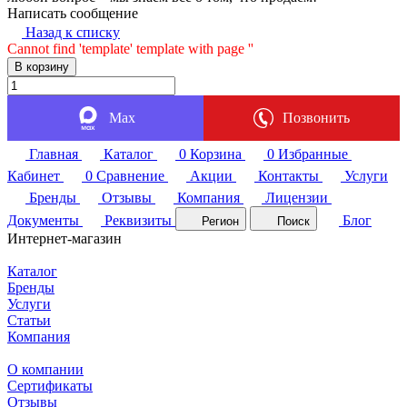
Написать сообщение
Назад к списку
Cannot find 'template' template with page ''
В корзину
Max
Позвонить
Главная
Каталог
0
Корзина
0
Избранные
Кабинет
0
Сравнение
Акции
Контакты
Услуги
Бренды
Отзывы
Компания
Лицензии
Документы
Реквизиты
Блог
Регион
Поиск
Интернет-магазин
Каталог
Бренды
Услуги
Статьи
Компания
О компании
Сертификаты
Отзывы