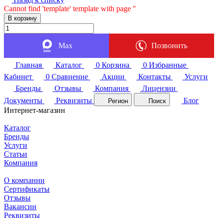
Cannot find 'template' template with page ''
В корзину
Max
Позвонить
Главная
Каталог
0
Корзина
0
Избранные
Кабинет
0
Сравнение
Акции
Контакты
Услуги
Бренды
Отзывы
Компания
Лицензии
Документы
Реквизиты
Блог
Регион
Поиск
Интернет-магазин
Каталог
Бренды
Услуги
Статьи
Компания
О компании
Сертификаты
Отзывы
Вакансии
Реквизиты