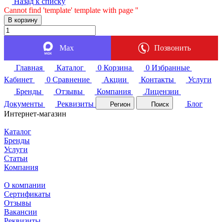
Назад к списку
Cannot find 'template' template with page ''
В корзину
Max
Позвонить
Главная
Каталог
0
Корзина
0
Избранные
Кабинет
0
Сравнение
Акции
Контакты
Услуги
Бренды
Отзывы
Компания
Лицензии
Документы
Реквизиты
Блог
Регион
Поиск
Интернет-магазин
Каталог
Бренды
Услуги
Статьи
Компания
О компании
Сертификаты
Отзывы
Вакансии
Реквизиты