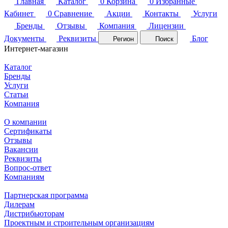
Главная
Каталог
0
Корзина
0
Избранные
Кабинет
0
Сравнение
Акции
Контакты
Услуги
Бренды
Отзывы
Компания
Лицензии
Документы
Реквизиты
Блог
Регион
Поиск
Интернет-магазин
Каталог
Бренды
Услуги
Статьи
Компания
О компании
Сертификаты
Отзывы
Вакансии
Реквизиты
Вопрос-ответ
Компаниям
Партнерская программа
Дилерам
Дистрибьюторам
Проектным и строительным организациям