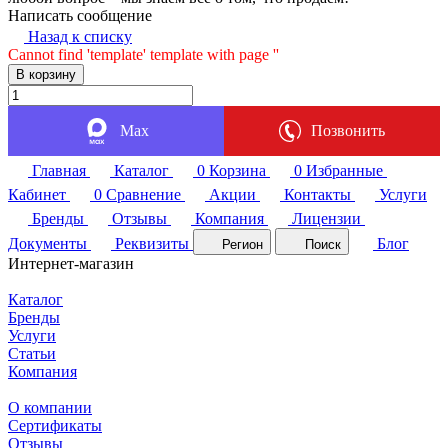
Написать сообщение
Назад к списку
Cannot find 'template' template with page ''
В корзину
Max
Позвонить
Главная
Каталог
0
Корзина
0
Избранные
Кабинет
0
Сравнение
Акции
Контакты
Услуги
Бренды
Отзывы
Компания
Лицензии
Документы
Реквизиты
Блог
Регион
Поиск
Интернет-магазин
Каталог
Бренды
Услуги
Статьи
Компания
О компании
Сертификаты
Отзывы