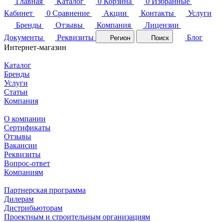
Главная
Каталог
0
Корзина
0
Избранные
Кабинет
0
Сравнение
Акции
Контакты
Услуги
Бренды
Отзывы
Компания
Лицензии
Документы
Реквизиты
Блог
Регион
Поиск
Интернет-магазин
Каталог
Бренды
Услуги
Статьи
Компания
О компании
Сертификаты
Отзывы
Вакансии
Реквизиты
Вопрос-ответ
Компаниям
Партнерская программа
Дилерам
Дистрибьюторам
Проектным и строительным организациям