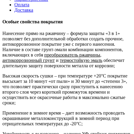
Оплата
Доставка
Особые свойства покрытия
Нанесение прямо на ржавчину
– формула защиты «3 в 1»
позволяет без дополнительной обработки создать прочное,
антикоррозионное покрытие уже с первого нанесения.
Наличие в составе грунт-эмали комбинации компонентов,
включающих в себя
преобразователь ржавчины
,
антикоррозионный грунт
и
термостойкую эмаль
обеспечит
длительную защиту поверхности металла от коррозии;
Высокая скорость сушки
– при температуре +20°С покрытие
высыхает за
10 минут «от пыли»
и
30 минут до «степени 3»
,
что позволяет практически сразу приступить к нанесению
второго слоя через короткий промежуток времени и
осуществить все окрасочные работы в максимально сжатые
сроки;
Применение в зимнее время
– дает возможность проводить
окрашивание металлоконструкций в зимний период при
отрицательных температурах
до -20°С
;
Устойчивость к выгоранию
– наличие УФ-стойких пигментов