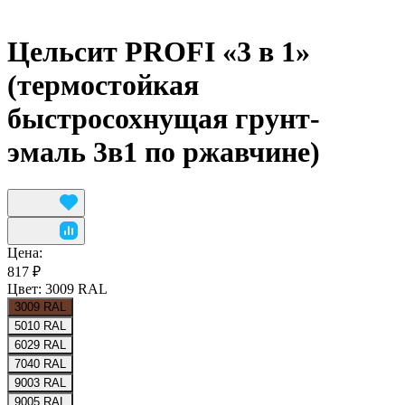
Цельсит PROFI «3 в 1»
(термостойкая
быстросохнущая грунт-
эмаль 3в1 по ржавчине)
Цена:
817 ₽
Цвет:
3009 RAL
3009 RAL
5010 RAL
6029 RAL
7040 RAL
9003 RAL
9005 RAL