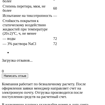
более
Степень перетира, мкм, не
60
более
Испытание на тиксотропность
—
Стойкость покрытия к
статическому воздействию
жидкостей при температуре
(20±2)°С, ч, не менее
— воды
72
— 3% раствора NaCl
72
Загрузка отзывов...
0
Написать отзыв
Компания работает по безналичному расчету. После
оформления заявки менеджер направляет счет на
электронную почту. Отгрузка производится после
поступления средств на расчетный счет.
В назначении платежа указывайте номер и дату счета.