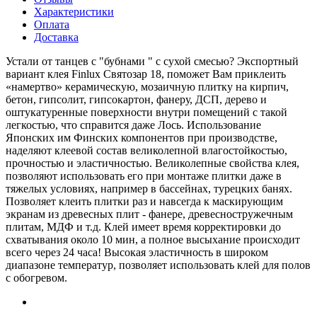
Характеристики
Оплата
Доставка
Устали от танцев с "бубнами " с сухой смесью? Экспортный
вариант клея Finlux Святозар 18, поможет Вам приклеить
«намертво» керамическую, мозаичную плитку на кирпич,
бетон, гипсолит, гипсокартон, фанеру, ДСП, дерево и
оштукатуренные поверхности внутри помещений с такой
легкостью, что справится даже Лось. Использование
Японских им Финских компонентов при производстве,
наделяют клеевой состав великолепной влагостойкостью,
прочностью и эластичностью. Великолепные свойства клея,
позволяют использовать его при монтаже плитки даже в
тяжелых условиях, например в бассейнах, турецких банях.
Позволяет клеить плитки раз и навсегда к маскирующим
экранам из древесных плит - фанере, древесностружечным
плитам, МДФ и т.д. Клей имеет время корректировки до
схватывания около 10 мин, а полное высыхание происходит
всего через 24 часа! Высокая эластичность в широком
диапазоне температур, позволяет использовать клей для полов
с обогревом.