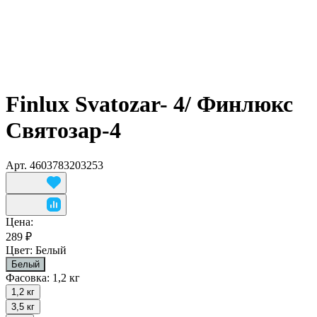
Finlux Svatozar- 4/ Финлюкс
Святозар-4
Арт.
4603783203253
Цена:
289 ₽
Цвет:
Белый
Белый
Фасовка:
1,2 кг
1,2 кг
3,5 кг