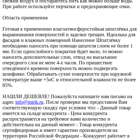
свежий воздух и постарайтесь пить как можно больше воды.
При работе используйте перчатки и предохраняющие очки.
Область применения
Готовая к применению влагоатмосферостойкая шпатлёвка для
выравнивания поверхностей и заделки трещин. Идеальна для
фасадов и влажных помещений Нанесение Шпатлёвку
необходимо наносить при помощи шпателя слоем не более 1
мм. Если однослойного покрытия будет мало, то можно
наносить дополнительные слои, отвод на высыхание
очередного слоя не мене 4-х часов. По пришествие
отведённого времени поверхность можно подвергать
шлифовке. Обрабатывать сухие поверхности при наружной
температуре выше +5oС и относительной влажности не более
85%.
НАШЛИ ДЕШЕВЛЕ! Пожалуйста напишите нам письмо на
адрес
info@mirik.ru
. После проверки мы предоставим Вам
соответствующую скидку при условии что: - Данный товар
имеется на складе конкурента - Цена конкурента
распространяется на требуемое вами количество и
действительна на данный момент - Товар конкурента
сертифицирован и имеет гарантию производителя на
территории Российской Федерации - Конкурент работает в