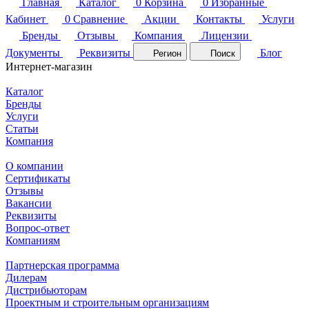
Главная
Каталог
0
Корзина
0
Избранные
Кабинет
0
Сравнение
Акции
Контакты
Услуги
Бренды
Отзывы
Компания
Лицензии
Документы
Реквизиты
Блог
Регион
Поиск
Интернет-магазин
Каталог
Бренды
Услуги
Статьи
Компания
О компании
Сертификаты
Отзывы
Вакансии
Реквизиты
Вопрос-ответ
Компаниям
Партнерская программа
Дилерам
Дистрибьюторам
Проектным и строительным организациям