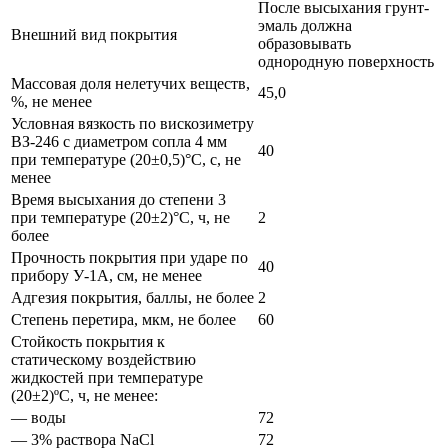
После высыхания грунт-
эмаль должна
Внешний вид покрытия
образовывать
однородную поверхность
Массовая доля нелетучих веществ,
45,0
%, не менее
Условная вязкость по вискозиметру
ВЗ-246 с диаметром сопла 4 мм
40
при температуре (20±0,5)°С, с, не
менее
Время высыхания до степени 3
при температуре (20±2)°С, ч, не
2
более
Прочность покрытия при ударе по
40
прибору У-1А, см, не менее
Адгезия покрытия, баллы, не более
2
Степень перетира, мкм, не более
60
Стойкость покрытия к
статическому воздействию
жидкостей при температуре
(20±2)ºС, ч, не менее:
— воды
72
— 3% раствора NaCl
72