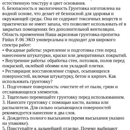
естественную текстуру и цвет основания.
6. Безопасность и экологичность Грунтовка изготовлена на
водной основе, что делает её безопасной для здоровья и
окружающей среды. Она не содержит токсичных веществ и
практически не имеет запаха, что позволяет использовать её в
закрытых помещениях без дополнительной вентиляции.
Область применения Наша акриловая грунтовка-пропитка
Finlux F-96 ЭКО универсальна и подходит для широкого
спектра работ:
• Фасадные работы: укрепление и подготовка стен перед
нанесением штукатурки, краски или декоративных покрытий.
• Внутренние работы: обработка стен, потолков, полов перед
покраской, оклейкой обоями или укладкой плитки.
• Реставрация: восстановление старых, осыпающихся
поверхностей, включая штукатурку, бетон и кирпич. Как
использовать грунтовку?
1. Подготовьте поверхность: очистите её от пыли, грязи и
отслаивающихся элементов.
2. Тщательно перемешайте грунтовку перед использованием.
3. Нанесите грунтовку с помощью кисти, валика или
распылителя. Для сильно осыпающихся поверхностей
рекомендуется нанесение в два слоя.
4. Дождитесь полного высыхания (время высыхания указано
на упаковке).
5. Приступайте к дальнейшей отделке. Почему выбирают