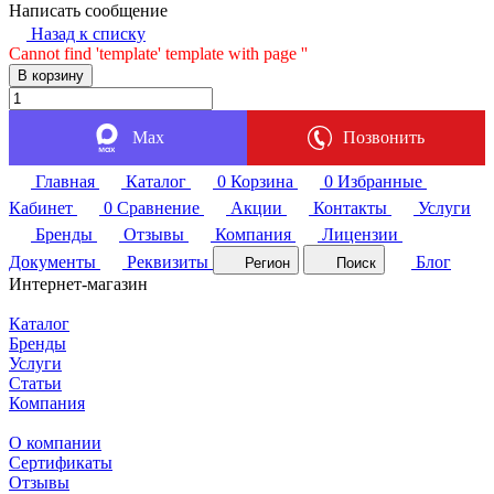
Написать сообщение
Назад к списку
Cannot find 'template' template with page ''
В корзину
Max
Позвонить
Главная
Каталог
0
Корзина
0
Избранные
Кабинет
0
Сравнение
Акции
Контакты
Услуги
Бренды
Отзывы
Компания
Лицензии
Документы
Реквизиты
Блог
Регион
Поиск
Интернет-магазин
Каталог
Бренды
Услуги
Статьи
Компания
О компании
Сертификаты
Отзывы